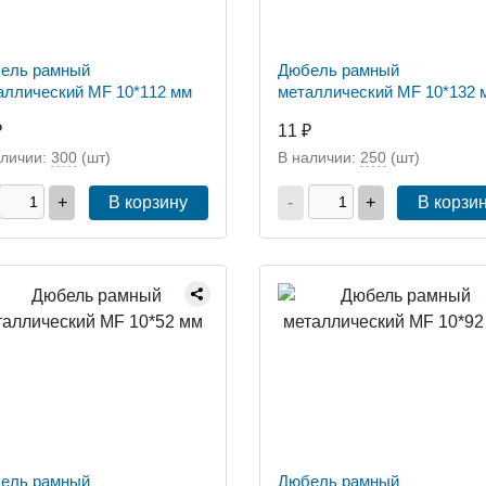
ель рамный
Дюбель рамный
аллический MF 10*112 мм
металлический MF 10*132 
₽
11 ₽
аличии:
300
(шт)
В наличии:
250
(шт)
+
В корзину
-
+
В корзи
ель рамный
Дюбель рамный