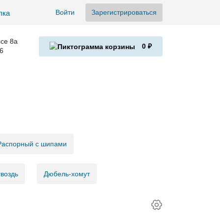
Войти
Зарегистрироваться
се 8а
0 ₽
6
Распорный с шипами
воздь
Дюбель-хомут