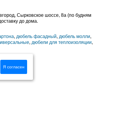
вгород, Сырковское шоссе, 8а (по будням
доставку до дома.
артона
,
дюбель фасадный
,
дюбель молли
,
ниверсальные
,
дюбели для теплоизоляции
,
Я согласен