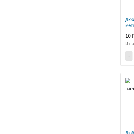
Дюб
мет
10 
В н
-
Дюб