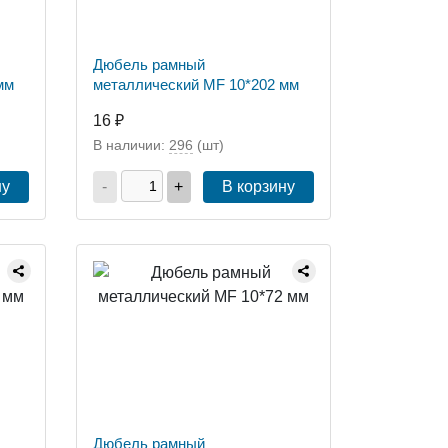
Дюбель рамный
мм
металлический MF 10*202 мм
16 ₽
В наличии:
296
(шт)
ну
-
+
В корзину
Дюбель рамный