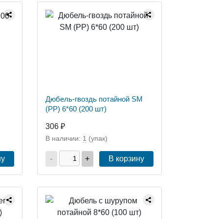
Дюбель-гвоздь потайной SM
(РР) 6*60 (200 шт)
306 ₽
В наличии:
1
(упак)
ну
-
+
В корзину