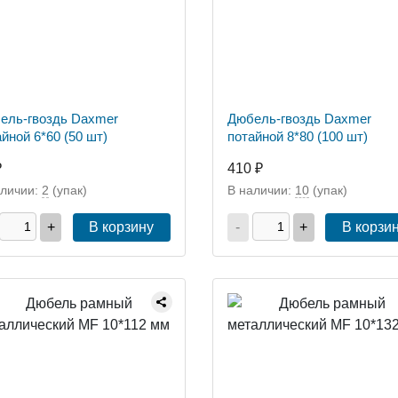
ель-гвоздь Daxmer
Дюбель-гвоздь Daxmer
йной 6*60 (50 шт)
потайной 8*80 (100 шт)
₽
410 ₽
аличии:
2
(упак)
В наличии:
10
(упак)
+
В корзину
-
+
В корзи