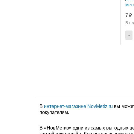
мет
7 ₽
В н
-
В
интернет-магазине NovMetiz.ru
вы может
покупателям.
В «НовМетиз» одни из самых выгодных це
картой или онлайн. Для оптовых покупате