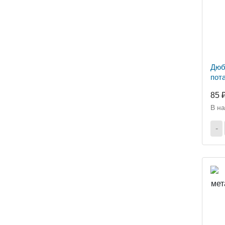
Дюб
пота
85 
В н
-