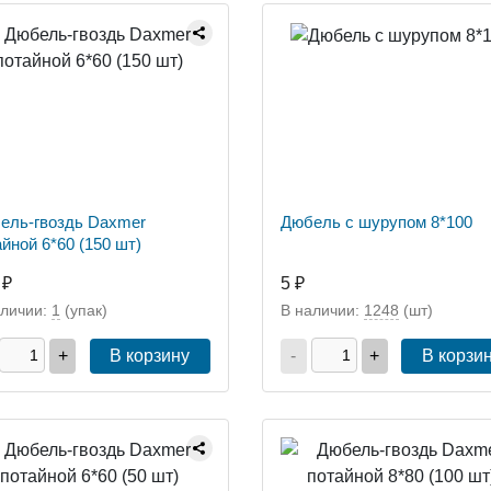
ель-гвоздь Daxmer
Дюбель с шурупом 8*100
йной 6*60 (150 шт)
 ₽
5 ₽
аличии:
1
(упак)
В наличии:
1248
(шт)
+
В корзину
-
+
В корзи