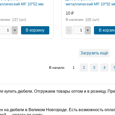
аллический MF 10*52 мм
металлический MF 10*92 м
10 ₽
аличии:
137
(шт)
В наличии:
105
(шт)
+
В корзину
-
+
В корзи
Загрузить ещё
В начало
1
2
3
4
е купить дюбели. Отгружаем товары оптом и в розницу. П
н на дюбели в Великом Новгороде. Есть возможность оплат
лей — оплата по счету.