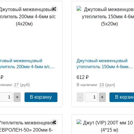
товый межвенцовый
Джутовый межвенцовый
плитель 200мм 4-6мм в/с
утеплитель 150мм 4-6мм
20м)
(5х20м)
 ₽
612 ₽
аличии:
27
(руб)
В наличии:
10
(рул)
+
В корзину
-
+
В корзи