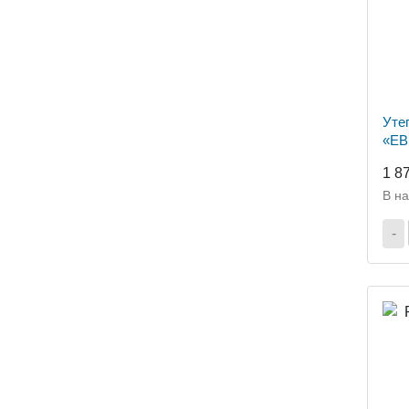
Уте
«ЕВ
(50м
1 8
В н
-