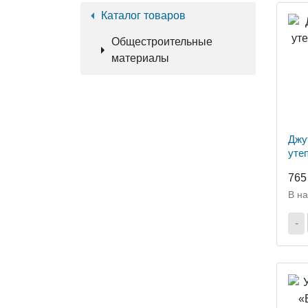
Каталог товаров
Общестроительные
материалы
Джу
уте
(4х
765
В н
-