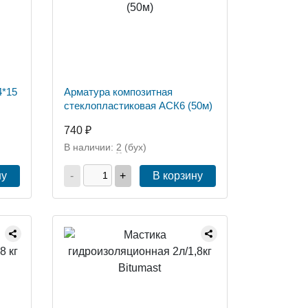
4*15
Арматура композитная
стеклопластиковая АСК6 (50м)
740 ₽
В наличии:
2
(бух)
ну
-
+
В корзину