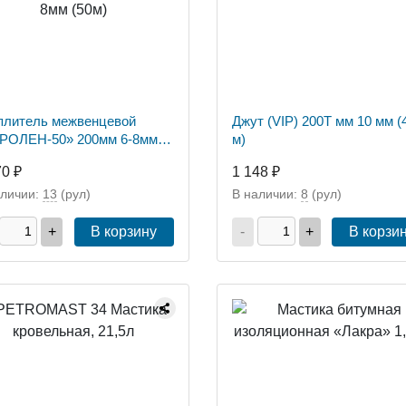
плитель межвенцевой
Джут (VIP) 200Т мм 10 мм (
РОЛЕН-50» 200мм 6-8мм
м)
)
70 ₽
1 148 ₽
аличии:
13
(рул)
В наличии:
8
(рул)
+
В корзину
-
+
В корзи