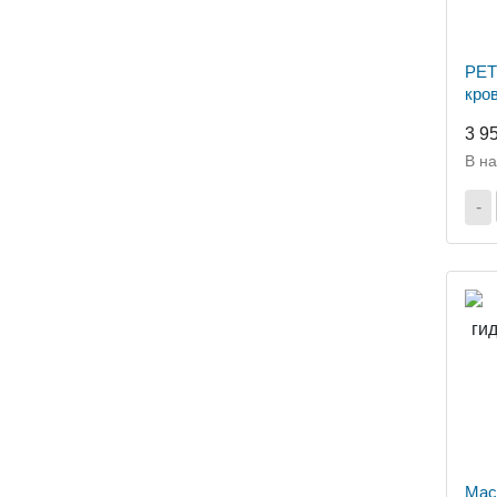
PET
кро
3 9
В н
-
Мас