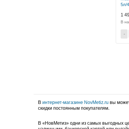
5л/4
1 4
В н
-
В
интернет-магазине NovMetiz.ru
вы может
скидки постоянным покупателям.
В «НовМетиз» одни из самых выгодных це
наличными, банковской картой или онлайн