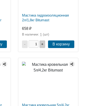
Мастика гидроизоляционная
г
2л/1,8кг Bitumast
658 ₽
В наличии:
1
(шт)
ну
-
+
В корзину
кг
Мастика кровельная 5л/4,2кг