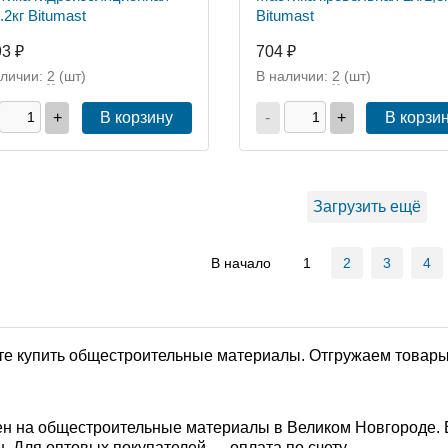
.2кг Bitumast
Bitumast
93 ₽
704 ₽
аличии:
2
(шт)
В наличии:
2
(шт)
+
В корзину
-
+
В корзи
Загрузить ещё
В начало
1
2
3
4
е купить общестроительные материалы. Отгружаем товары 
н на общестроительные материалы в Великом Новгороде. Е
. Для оптовых покупателей — оплата по счету.