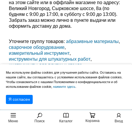
на этом сайте или в оффлайн магазине по адресу:
Великий Новгород, Сырковское шоссе, 8а (по
будням с 9:00 до 17:00, в субботу с 9:00 до 13:00).
Забрать заказ можно лично в пункте выдачи или
оформить доставку до дома.
Уточните группу товаров:
абразивные материалы
,
сварочное оборудование
,
измерительный инструмент
,
инструменты для штукатурных работ
,
инструменты для плитки и стекла
,
малярный инструмент
,
Мы используем файлы cookies для улучшения работы сайта. Оставаясь на
ножи строительные и лезвия
,
нашем сайте, вы соглашаетесь с условиями использования файлов cookies.
Чтобы ознакомиться с нашими Положениями о конфиденциальности и об
средства индивидуальной защиты
,
использовании файлов cookie,
нажмите здесь
.
столярный, слесарный инструмент
,
паяльники
Я согласен
Корзина
Меню
Поиск
Каталог
Вход