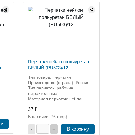
Перчатки нейлон полиуретан
анж.
БЕЛЫЙ (PU503)/12
l
Тип товара: Перчатки
Производство (страна): Россия
Тип перчаток: рабочие
(строительные)
Материал перчаток: нейлон
37 ₽
В наличии:
76
(пар)
ну
-
+
В корзину