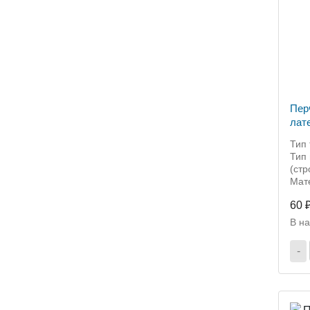
Пер
лат
Тип 
Тип 
(ст
Мат
60 
В н
-