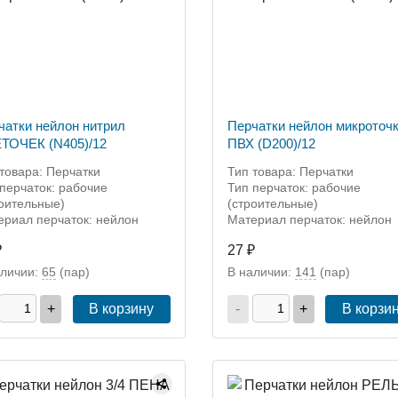
чатки нейлон нитрил
Перчатки нейлон микроточ
ТОЧЕК (N405)/12
ПВХ (D200)/12
товара: Перчатки
Тип товара: Перчатки
перчаток: рабочие
Тип перчаток: рабочие
роительные)
(строительные)
ериал перчаток: нейлон
Материал перчаток: нейлон
₽
27 ₽
аличии:
65
(пар)
В наличии:
141
(пар)
+
В корзину
-
+
В корзи