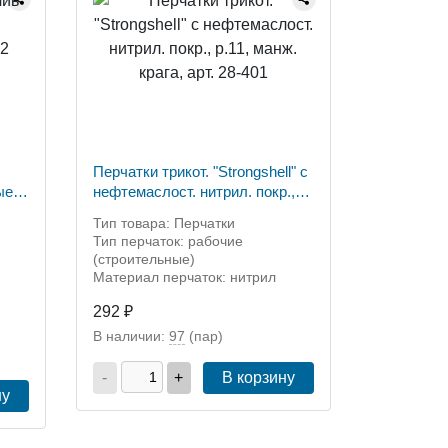
Перчатки трикот. "Strongshell" с
ые,
нефтемаслост. нитрил. покр.,
р.11, манж. крага, арт. 28-401
Тип товара: Перчатки
Тип перчаток: рабочие
(строительные)
Материал перчаток: нитрил
292 ₽
В наличии:
97
(пар)
-
+
В корзину
ну