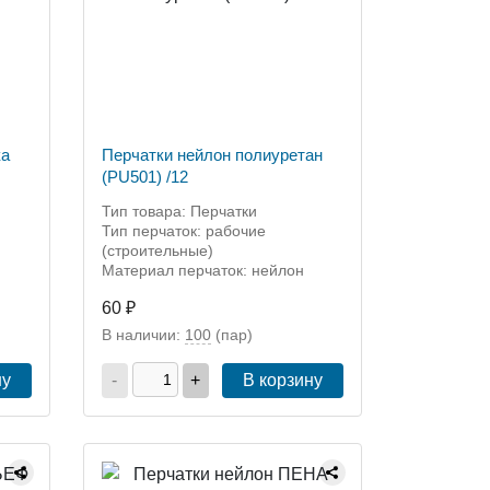
ка
Перчатки нейлон полиуретан
(PU501) /12
Тип товара: Перчатки
Тип перчаток: рабочие
(строительные)
Материал перчаток: нейлон
60 ₽
В наличии:
100
(пар)
ну
-
+
В корзину