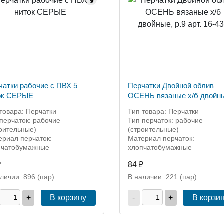
чатки рабочие с ПВХ 5
Перчатки Двойной облив
ок СЕРЫЕ
ОСЕНЬ вязаные х/б двойн
р.9 арт. 16-432
товара: Перчатки
Тип товара: Перчатки
перчаток: рабочие
Тип перчаток: рабочие
роительные)
(строительные)
ериал перчаток:
Материал перчаток:
пчатобумажные
хлопчатобумажные
₽
84 ₽
аличии:
896
(пар)
В наличии:
221
(пар)
+
В корзину
-
+
В корзи