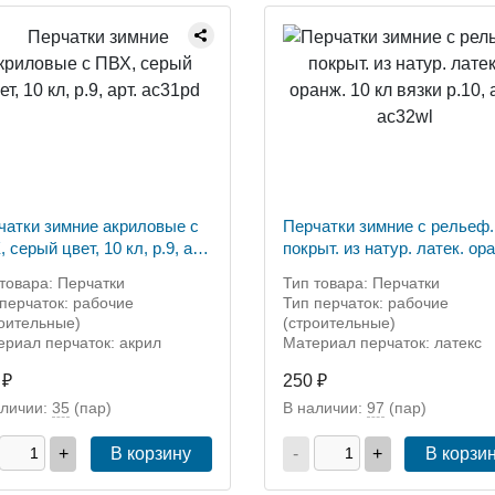
чатки зимние акриловые с
Перчатки зимние с рельеф.
 серый цвет, 10 кл, р.9, арт.
покрыт. из натур. латек. ор
1pd
10 кл вязки р.10, арт. ac32w
товара: Перчатки
Тип товара: Перчатки
перчаток: рабочие
Тип перчаток: рабочие
роительные)
(строительные)
ериал перчаток: акрил
Материал перчаток: латекс
 ₽
250 ₽
аличии:
35
(пар)
В наличии:
97
(пар)
+
В корзину
-
+
В корзи