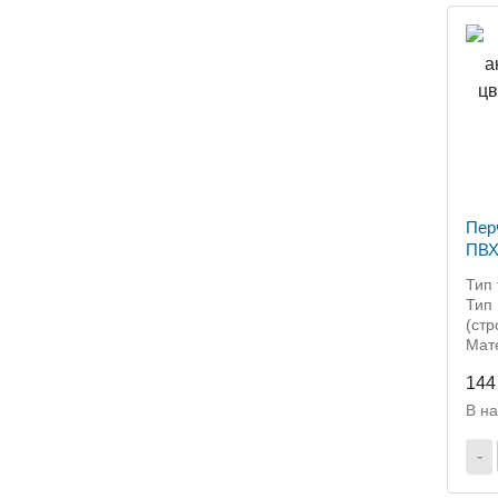
Пер
ПВХ,
ас3
Тип 
Тип 
(ст
Мат
144
В н
-