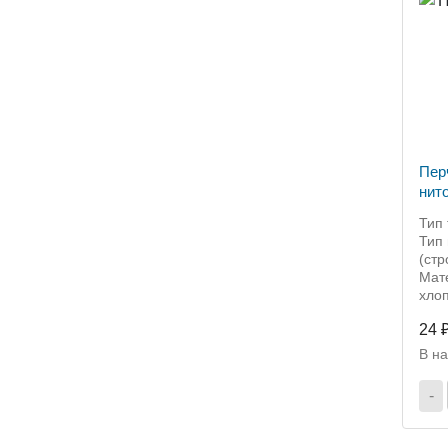
Пер
нит
Тип 
Тип 
(ст
Мат
хло
24 
В н
-