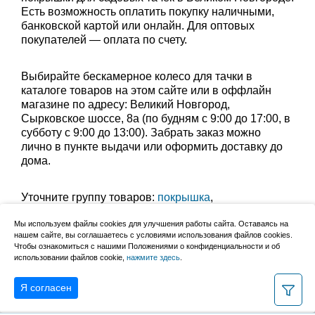
Есть возможность оплатить покупку наличными,
банковской картой или онлайн. Для оптовых
покупателей — оплата по счету.
Выбирайте бескамерное колесо для тачки в
каталоге товаров на этом сайте или в оффлайн
магазине по адресу: Великий Новгород,
Сырковское шоссе, 8а (по будням с 9:00 до 17:00, в
субботу с 9:00 до 13:00). Забрать заказ можно
лично в пункте выдачи или оформить доставку до
дома.
Уточните группу товаров:
покрышка
,
колеса для садовой тачки
,
камеры для колеса тачки
Мы используем файлы cookies для улучшения работы сайта. Оставаясь на
нашем сайте, вы соглашаетесь с условиями использования файлов cookies.
Чтобы ознакомиться с нашими Положениями о конфиденциальности и об
Уточните группу товаров:
использовании файлов cookie,
нажмите здесь
.
камеры для садовых тачек
Я согласен