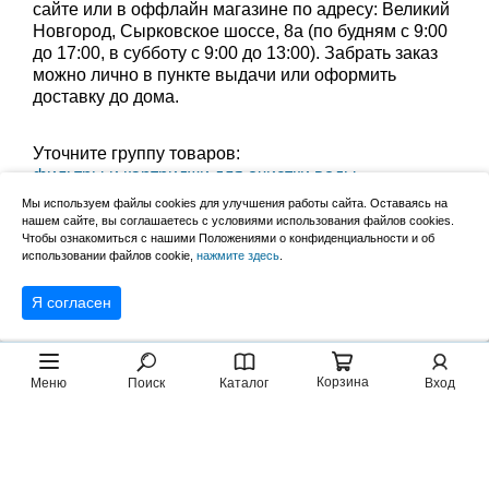
сайте или в оффлайн магазине по адресу: Великий
Новгород, Сырковское шоссе, 8а (по будням с 9:00
до 17:00, в субботу с 9:00 до 13:00). Забрать заказ
можно лично в пункте выдачи или оформить
доставку до дома.
Уточните группу товаров:
фильтры и картриджи для очистки воды
,
вытяжная вентиляция воздуха
,
Мы используем файлы cookies для улучшения работы сайта. Оставаясь на
аксессуары для ванной комнаты
,
нашем сайте, вы соглашаетесь с условиями использования файлов cookies.
Чтобы ознакомиться с нашими Положениями о конфиденциальности и об
инженерная сантехника
,
товары для унитаза
,
использовании файлов cookie,
нажмите здесь
.
смесители
,
сантехнические инструменты
Я согласен
Корзина
Меню
Поиск
Каталог
Вход