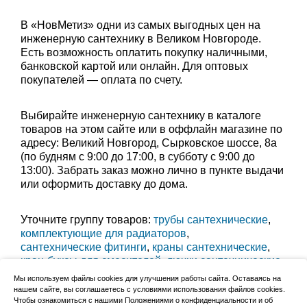
В «НовМетиз» одни из самых выгодных цен на
инженерную сантехнику в Великом Новгороде.
Есть возможность оплатить покупку наличными,
банковской картой или онлайн. Для оптовых
покупателей — оплата по счету.
Выбирайте инженерную сантехнику в каталоге
товаров на этом сайте или в оффлайн магазине по
адресу: Великий Новгород, Сырковское шоссе, 8а
(по будням с 9:00 до 17:00, в субботу с 9:00 до
13:00). Забрать заказ можно лично в пункте выдачи
или оформить доставку до дома.
Уточните группу товаров:
трубы сантехнические
,
комплектующие для радиаторов
,
сантехнические фитинги
,
краны сантехнические
,
кран-буксы для смесителей
,
лючки сантехнические
,
подводка для воды и газа
,
сифоны для воды
,
Мы используем файлы cookies для улучшения работы сайта. Оставаясь на
шланги для стиральных машин
,
нашем сайте, вы соглашаетесь с условиями использования файлов cookies.
Чтобы ознакомиться с нашими Положениями о конфиденциальности и об
манжеты сантехнические
,
фильтры сантехнические