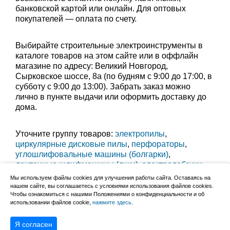
банковской картой или онлайн. Для оптовых
покупателей — оплата по счету.
Выбирайте строительные электроинструменты в
каталоге товаров на этом сайте или в оффлайн
магазине по адресу: Великий Новгород,
Сырковское шоссе, 8а (по будням с 9:00 до 17:00, в
субботу с 9:00 до 13:00). Забрать заказ можно
лично в пункте выдачи или оформить доставку до
дома.
Уточните группу товаров:
электропилы
,
циркулярные дисковые пилы
,
перфораторы
,
углошлифовальные машины (болгарки)
,
ленточные шлифмашины (лшм)
,
электролобзики
,
дрели, шуруповерты
,
фены строительные
,
Мы используем файлы cookies для улучшения работы сайта. Оставаясь на
электрорубанки
,
насосы погружные (дренажные)
,
нашем сайте, вы соглашаетесь с условиями использования файлов cookies.
Чтобы ознакомиться с нашими Положениями о конфиденциальности и об
насосы вибрационные
,
использовании файлов cookie,
нажмите здесь
.
электрические заточные станки (электроточила)
Я согласен