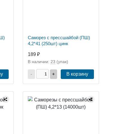
Ш)
Саморез с прессшайбой (ПШ)
4,2*41 (250шт) цинк
189 ₽
В наличии:
23
(упак)
ну
-
+
В корзину