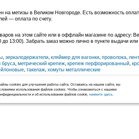
н на метизы в Великом Новгороде. Есть возможность оплат
лей — оплата по счету.
варов на этом сайте или в оффлайн магазине по адресу: В
:00 до 13:00). Забрать заказ можно лично в пункте выдачи и
ы
,
зеркалодержатели
,
кляймер для вагонки
,
проволока
,
лен
 бруса
,
метрический крепеж
,
крепеж перфорированный
,
кр
ейлоновые
,
такелаж
,
хомуты металлические
йлы cookies для улучшения работы сайта. Оставаясь на нашем сайте, вы
словиями использования файлов cookies. Чтобы ознакомиться с нашими
нфиденциальности и об использовании файлов cookie,
нажмите здесь
.