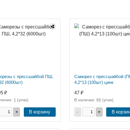
орезы с прессшайбой ПШ,
Саморез с прессшайбой (П
32 (6000шт)
4,2*13 (100шт) цинк
05 ₽
47 ₽
аличии:
1
(упак)
В наличии:
66
(упак)
+
В корзину
-
+
В корзи