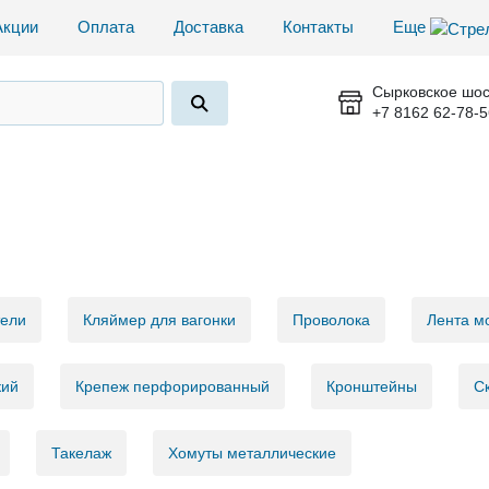
Акции
Оплата
Доставка
Контакты
Еще
Сырковское шос
+7 8162 62-78-5
тели
Кляймер для вагонки
Проволока
Лента м
кий
Крепеж перфорированный
Кронштейны
С
Такелаж
Хомуты металлические