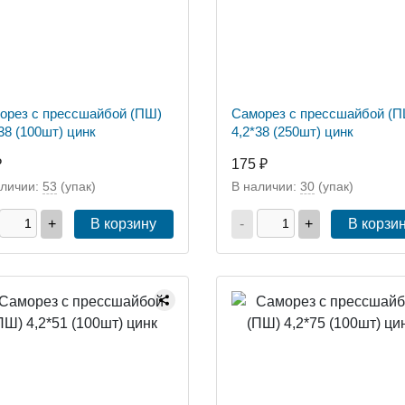
орез с прессшайбой (ПШ)
Саморез с прессшайбой (П
38 (100шт) цинк
4,2*38 (250шт) цинк
₽
175 ₽
аличии:
53
(упак)
В наличии:
30
(упак)
+
В корзину
-
+
В корзи