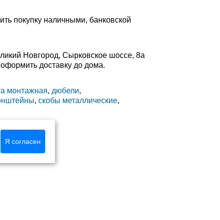
ить покупку наличными, банковской
еликий Новгород, Сырковское шоссе, 8а
ли оформить доставку до дома.
та монтажная
,
дюбели
,
онштейны
,
скобы металлические
,
Я согласен