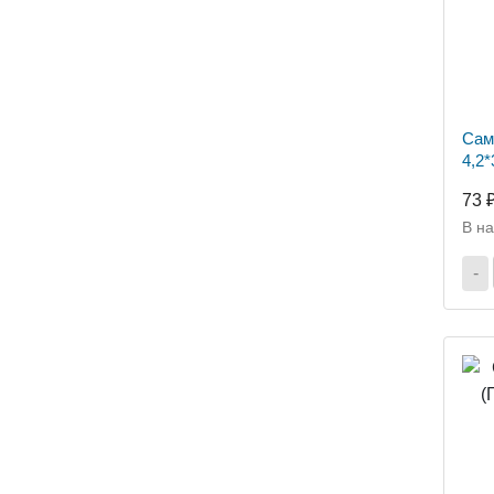
Сам
4,2*
73 
В н
-