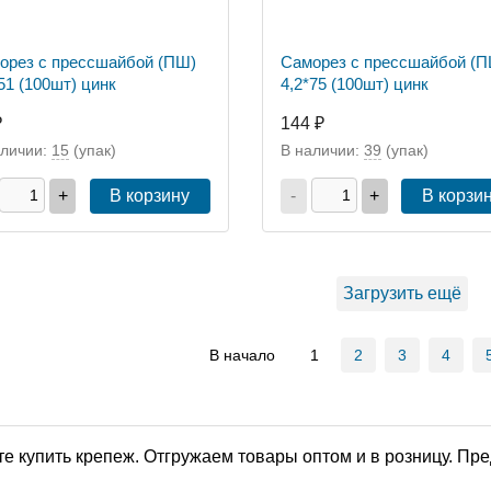
орез с прессшайбой (ПШ)
Саморез с прессшайбой (П
51 (100шт) цинк
4,2*75 (100шт) цинк
₽
144 ₽
аличии:
15
(упак)
В наличии:
39
(упак)
+
В корзину
-
+
В корзи
Загрузить ещё
В начало
1
2
3
4
е купить крепеж. Отгружаем товары оптом и в розницу. Пр