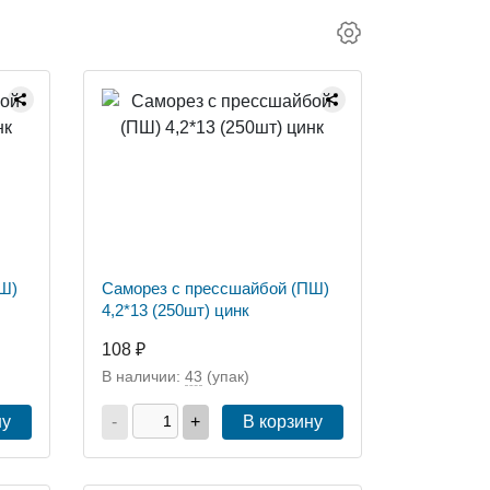
Ш)
Саморез с прессшайбой (ПШ)
4,2*13 (250шт) цинк
108 ₽
В наличии:
43
(упак)
ну
-
+
В корзину