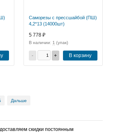
Ш)
Саморезы с прессшайбой (ПШ)
4,2*13 (14000шт)
5 778 ₽
В наличии:
1
(упак)
ну
-
+
В корзину
5
Дальше
едоставляем скидки постоянным