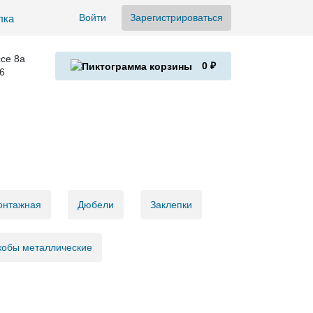
Войти
Зарегистрироваться
се 8а
0 ₽
6
онтажная
Дюбели
Заклепки
кобы металлические