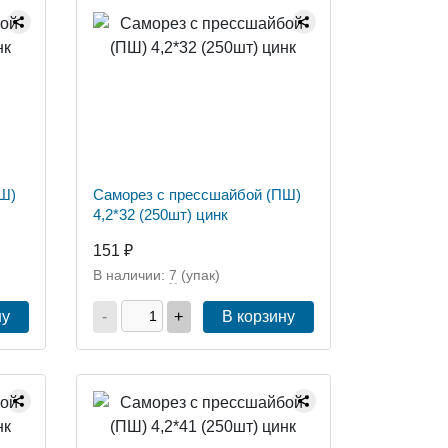
Ш)
Саморез с прессшайбой (ПШ)
4,2*32 (250шт) цинк
151 ₽
В наличии:
7
(упак)
ну
-
+
В корзину