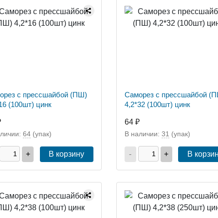
орез с прессшайбой (ПШ)
Саморез с прессшайбой (П
16 (100шт) цинк
4,2*32 (100шт) цинк
₽
64 ₽
аличии:
64
(упак)
В наличии:
31
(упак)
+
В корзину
-
+
В корзи