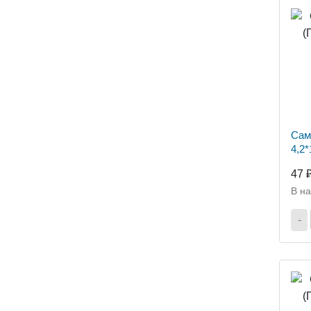
Сам
4,2*
47 
В н
-