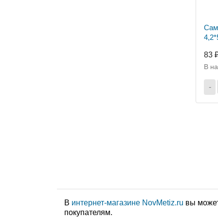
Сам
4,2*
83 
В н
-
В
интернет-магазине NovMetiz.ru
вы может
покупателям.